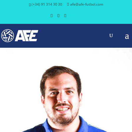
(+34) 91 314 30 30
afe@afe-futbol.com