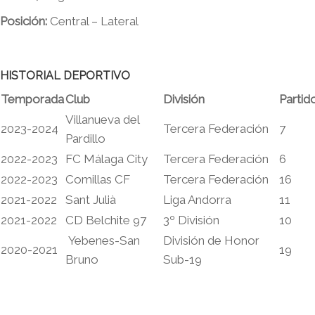
Posición:
Central – Lateral
HISTORIAL DEPORTIVO
Temporada
Club
División
Partid
Villanueva del
2023-2024
Tercera Federación
7
Pardillo
2022-2023
FC Málaga City
Tercera Federación
6
2022-2023
Comillas CF
Tercera Federación
16
2021-2022
Sant Julià
Liga Andorra
11
2021-2022
CD Belchite 97
3º División
10
Yebenes-San
División de Honor
2020-2021
19
Bruno
Sub-19