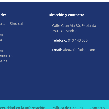
 de:
Dirección y contacto:
onal – Sindical
Calle Gran Vía 30, 8ª planta
28013 | Madrid
ón
vo
Teléfono:
913 143 030
Email:
afe@afe-futbol.com
ón
Femenino
os/as
 Seguridad en la Información
Política de Cookies
Contacto