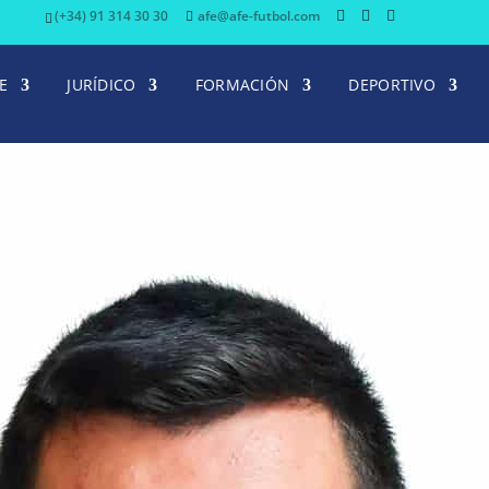
(+34) 91 314 30 30
afe@afe-futbol.com
E
JURÍDICO
FORMACIÓN
DEPORTIVO