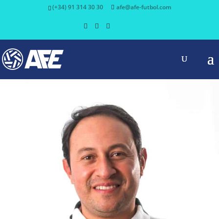
(+34) 91 314 30 30
afe@afe-futbol.com