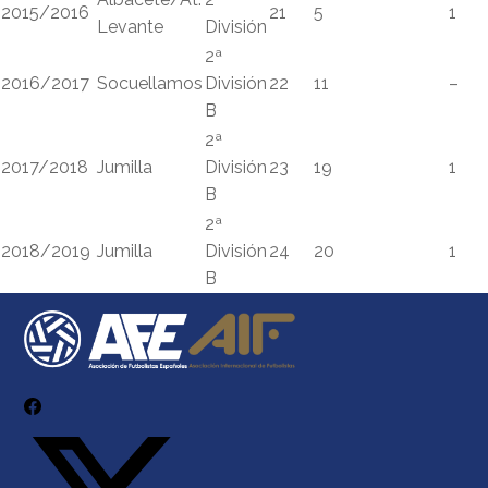
2015/2016
21
5
1
Levante
División
2ª
2016/2017
Socuellamos
División
22
11
–
B
2ª
2017/2018
Jumilla
División
23
19
1
B
2ª
2018/2019
Jumilla
División
24
20
1
B