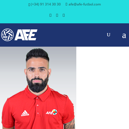
(+34) 91 314 30 30
afe@afe-futbol.com