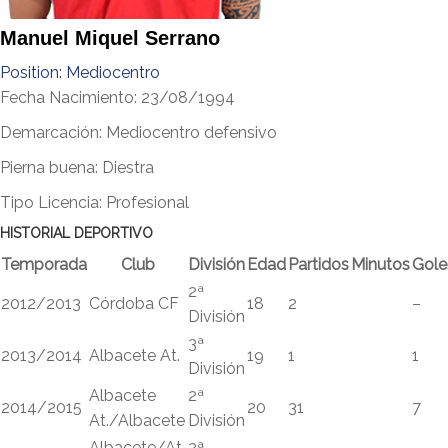
Manuel Miquel Serrano
Position:
Mediocentro
Fecha Nacimiento: 23/08/1994
Demarcación: Mediocentro defensivo
Pierna buena: Diestra
Tipo Licencia: Profesional
HISTORIAL DEPORTIVO
Temporada
Club
División
Edad
Partidos
Minutos
Gole
2ª
2012/2013
Córdoba CF
18
2
–
División
3ª
2013/2014
Albacete At.
19
1
1
División
Albacete
2ª
2014/2015
20
31
7
At./Albacete
División
Albacete/At.
2ª