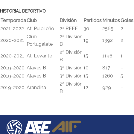
HISTORIAL DEPORTIVO
Temporada
Club
División
Partidos
Minutos
Goles
2021-2022
At. Pulpileño
2ª RFEF
30
2565
2
Club
2ª División
2020-2021
19
1392
2
Portugalete
B
2ª División
2020-2021
At. Levante
15
1196
1
B
2019-2020
Alavés B
3ª División
10
817
–
2019-2020
Alavés B
3ª División
15
1260
5
2ª División
2019-2020
Arandina
12
929
–
B