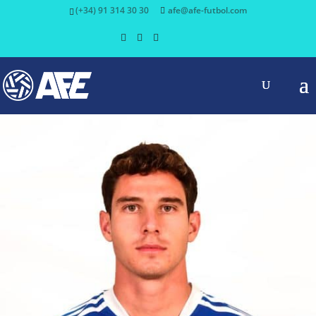
(+34) 91 314 30 30
afe@afe-futbol.com