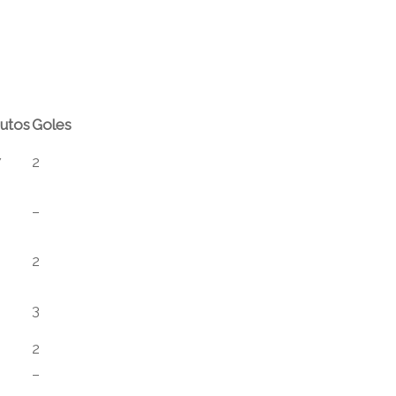
utos
Goles
7
2
–
2
0
3
2
–