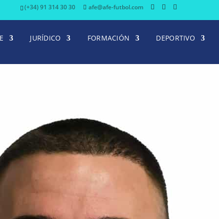
(+34) 91 314 30 30
afe@afe-futbol.com
E
JURÍDICO
FORMACIÓN
DEPORTIVO