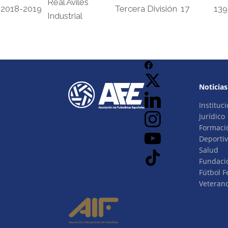
Real Avilés
2018-2019
Tercera División
17
139
Industrial
Noticias
Instituci
Jurídico
Formaci
Deporti
Salud
Fundaci
Fútbol 
Veteran