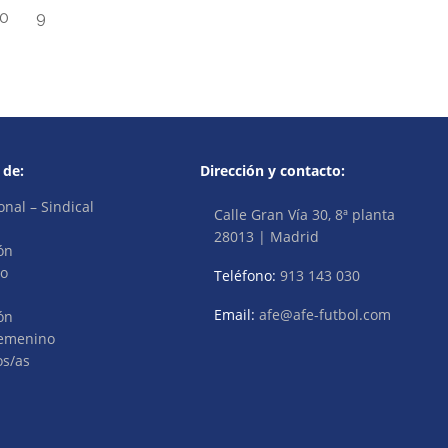
0
9
 de:
Dirección y contacto:
onal – Sindical
Calle Gran Vía 30, 8ª planta
28013 | Madrid
ón
vo
Teléfono:
913 143 030
Email:
afe@afe-futbol.com
ón
Femenino
os/as