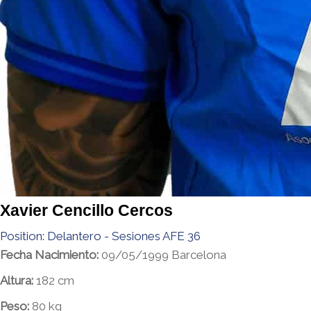
Xavier Cencillo Cercos
Position:
Delantero - Sesiones AFE 36
Fecha Nacimiento:
09/05/1999 Barcelona
Altura:
182 cm
Peso:
80 kg