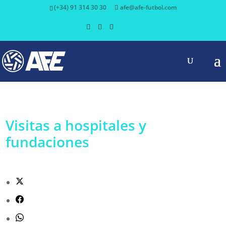
(+34) 91 314 30 30
afe@afe-futbol.com
Visitas a hospitales y
fundaciones