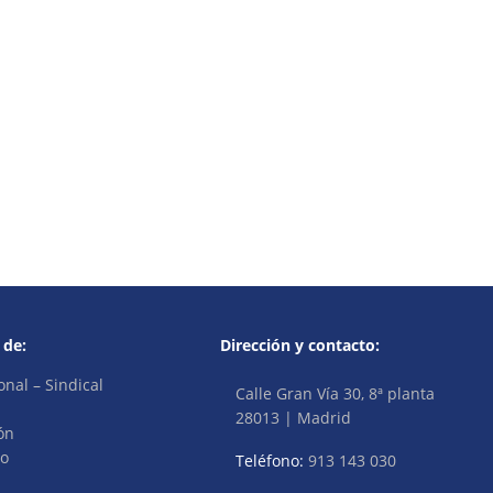
 de:
Dirección y contacto:
onal – Sindical
Calle Gran Vía 30, 8ª planta
28013 | Madrid
ón
vo
Teléfono:
913 143 030