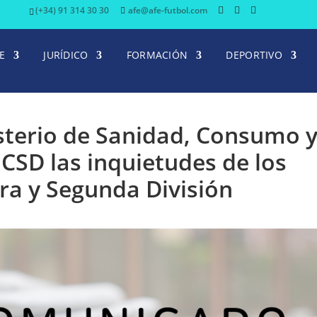
(+34) 91 314 30 30
afe@afe-futbol.com
E
JURÍDICO
FORMACIÓN
DEPORTIVO
isterio de Sanidad, Consumo 
l CSD las inquietudes de los
era y Segunda División