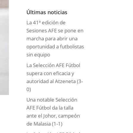
o
r
Últimas noticias
í
La 41ª edición de
a
Sesiones AFE se pone en
s
marcha para abrir una
oportunidad a futbolistas
sin equipo
La Selección AFE Fútbol
supera con eficacia y
autoridad al Atzeneta (3-
0)
Una notable Selección
AFE Fútbol da la talla
ante el Johor, campeón
de Malasia (1-1)