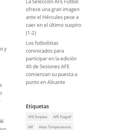
La Selección AFE Fútbol
ofrece una gran imagen
ante el Hércules pese a
caer en el último suspiro
(1-2)
Los futbolistas
o y
convocados para
participar en la edición
40 de Sesiones AFE
comienzan su puesta a
punto en Alicante
e
o
e
Etiquetas
AFE Emplea
AFE Futgolf
dé
AIF
Altas Temperaturas
ivo,