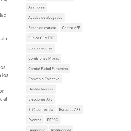
Asamblea
dad,
Ayudas de abogados
Becas de estudio
Centro AFE
sala
Clínica CEMTRO
a
Colaboradores
Comisiones Mixtas
gos
Comité Fútbol Femenino
 los
Convenio Colectivo
Desfibriladores
or
, al
Elecciones AFE
El fútbol recicla
Escuelas AFE
Eventos
FIFPRO
Financiero
Institucional