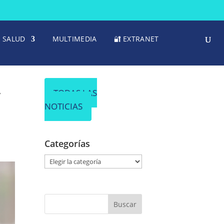
SALUD
MULTIMEDIA
🔐 EXTRANET
y
TODAS LAS
NOTICIAS
Categorías
C
a
t
e
g