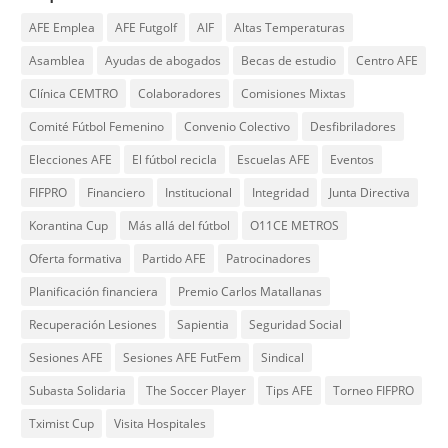
AFE Emplea
AFE Futgolf
AIF
Altas Temperaturas
Asamblea
Ayudas de abogados
Becas de estudio
Centro AFE
Clínica CEMTRO
Colaboradores
Comisiones Mixtas
Comité Fútbol Femenino
Convenio Colectivo
Desfibriladores
Elecciones AFE
El fútbol recicla
Escuelas AFE
Eventos
FIFPRO
Financiero
Institucional
Integridad
Junta Directiva
Korantina Cup
Más allá del fútbol
O11CE METROS
Oferta formativa
Partido AFE
Patrocinadores
Planificación financiera
Premio Carlos Matallanas
Recuperación Lesiones
Sapientia
Seguridad Social
Sesiones AFE
Sesiones AFE FutFem
Sindical
Subasta Solidaria
The Soccer Player
Tips AFE
Torneo FIFPRO
Tximist Cup
Visita Hospitales