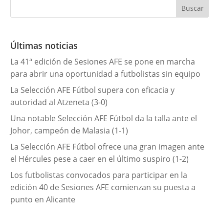
e
g
o
r
Últimas noticias
í
La 41ª edición de Sesiones AFE se pone en marcha
a
para abrir una oportunidad a futbolistas sin equipo
s
La Selección AFE Fútbol supera con eficacia y
autoridad al Atzeneta (3-0)
Una notable Selección AFE Fútbol da la talla ante el
Johor, campeón de Malasia (1-1)
La Selección AFE Fútbol ofrece una gran imagen ante
el Hércules pese a caer en el último suspiro (1-2)
Los futbolistas convocados para participar en la
edición 40 de Sesiones AFE comienzan su puesta a
punto en Alicante