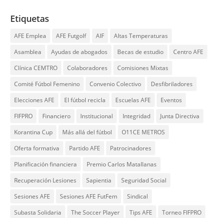
Etiquetas
AFE Emplea
AFE Futgolf
AIF
Altas Temperaturas
Asamblea
Ayudas de abogados
Becas de estudio
Centro AFE
Clínica CEMTRO
Colaboradores
Comisiones Mixtas
Comité Fútbol Femenino
Convenio Colectivo
Desfibriladores
Elecciones AFE
El fútbol recicla
Escuelas AFE
Eventos
FIFPRO
Financiero
Institucional
Integridad
Junta Directiva
Korantina Cup
Más allá del fútbol
O11CE METROS
Oferta formativa
Partido AFE
Patrocinadores
Planificación financiera
Premio Carlos Matallanas
Recuperación Lesiones
Sapientia
Seguridad Social
Sesiones AFE
Sesiones AFE FutFem
Sindical
Subasta Solidaria
The Soccer Player
Tips AFE
Torneo FIFPRO