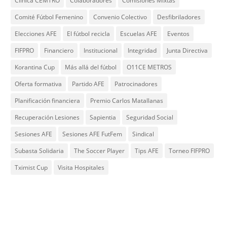
Clínica CEMTRO
Colaboradores
Comisiones Mixtas
Comité Fútbol Femenino
Convenio Colectivo
Desfibriladores
Elecciones AFE
El fútbol recicla
Escuelas AFE
Eventos
FIFPRO
Financiero
Institucional
Integridad
Junta Directiva
Korantina Cup
Más allá del fútbol
O11CE METROS
Oferta formativa
Partido AFE
Patrocinadores
Planificación financiera
Premio Carlos Matallanas
Recuperación Lesiones
Sapientia
Seguridad Social
Sesiones AFE
Sesiones AFE FutFem
Sindical
Subasta Solidaria
The Soccer Player
Tips AFE
Torneo FIFPRO
Tximist Cup
Visita Hospitales