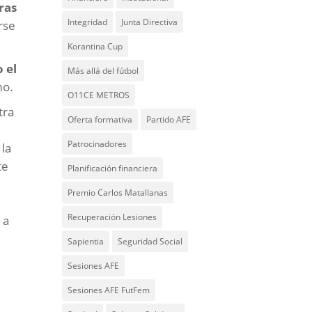
ras
Integridad
Junta Directiva
rse
Korantina Cup
 el
Más allá del fútbol
mo.
O11CE METROS
tra
Oferta formativa
Partido AFE
Patrocinadores
 la
te
Planificación financiera
Premio Carlos Matallanas
Recuperación Lesiones
 a
Sapientia
Seguridad Social
Sesiones AFE
Sesiones AFE FutFem