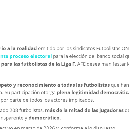
o a la realidad
emitido por los sindicatos Futbolistas ON
ente proceso electoral
para la elección del banco social 
para las futbolistas de la Liga F
, AFE desea manifestar l
speto y reconocimiento a todas las futbolistas
que ha
o. Su participación otorga
plena legitimidad democrátic
or parte de todos los actores implicados.
tado 208 futbolistas,
más de la mitad de las jugadoras
de
ransparente y
democrático
.
ectivo en marzo de 2026 y, conforme a lo dispuesto