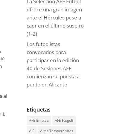
La Selección AFE Fútbol
ofrece una gran imagen
ante el Hércules pese a
caer en el último suspiro
(1-2)
Los futbolistas
,
convocados para
que
participar en la edición
o
40 de Sesiones AFE
comienzan su puesta a
punto en Alicante
n
a
al
Etiquetas
 la
AFE Emplea
AFE Futgolf
AIF
Altas Temperaturas