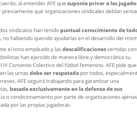
 acuerdo, al entender AFE que
suponía privar a las jugado
ir previamente qué organizaciones sindicales debían senta
idos sindicatos han tenido
puntual conocimiento de todo
as, no habiendo querido ayudarlas en el desarrollo del mis
te el tono empleado y las
descalificaciones
vertidas con
tbolistas han ejercido de manera libre y democrática su
l III Convenio Colectivo del fútbol femenino. AFE pide que
 en las urnas
debe ser respetada
por todos, especialmen
ereses. AFE seguirá trabajando para garantizar una
stas,
basada exclusivamente en la defensa de sus
ncia o condicionamiento por parte de organizaciones ajenas
da por las propias jugadoras.