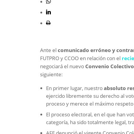
Ante el
comunicado erróneo y contrari
FUTPRO y CCOO en relación con el
reci
negociará el nuevo
Convenio Colectivo 
siguiente:
En primer lugar, nuestro
absoluto re
ejercido libremente su derecho al vot
proceso y merece el máximo respeto p
El proceso electoral, en el que han vo
categoría, ha sido totalmente legal, t
AFE denunció el vigente Convenio Col