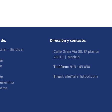
 de:
Dirección y contacto:
onal – Sindical
Calle Gran Vía 30, 8ª planta
28013 | Madrid
ón
vo
Teléfono:
913 143 030
Email:
afe@afe-futbol.com
ón
Femenino
os/as