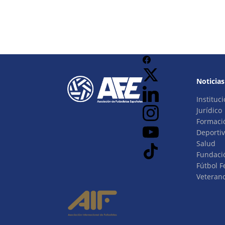
Noticias
Instituci
Jurídico
Formaci
Deporti
Salud
Fundaci
Fútbol 
Veteran