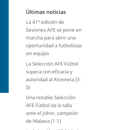
o
r
Últimas noticias
í
La 41ª edición de
a
Sesiones AFE se pone en
s
marcha para abrir una
oportunidad a futbolistas
sin equipo
La Selección AFE Fútbol
supera con eficacia y
autoridad al Atzeneta (3-
0)
Una notable Selección
AFE Fútbol da la talla
ante el Johor, campeón
de Malasia (1-1)