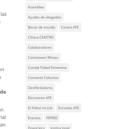
Asamblea
 las
Ayudas de abogados
s
Becas de estudio
Centro AFE
Clínica CEMTRO
Colaboradores
Comisiones Mixtas
Comité Fútbol Femenino
en
s
Convenio Colectivo
Desfibriladores
 de
Elecciones AFE
El fútbol recicla
Escuelas AFE
on
nal
Eventos
FIFPRO
ran
Financiero
Institucional