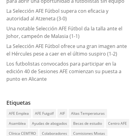
para abrir una oportunidad a futbolistas sin equipo
s
La Selección AFE Fútbol supera con eficacia y
autoridad al Atzeneta (3-0)
Una notable Selección AFE Fútbol da la talla ante el
Johor, campeón de Malasia (1-1)
La Selección AFE Fútbol ofrece una gran imagen ante
el Hércules pese a caer en el último suspiro (1-2)
Los futbolistas convocados para participar en la
edición 40 de Sesiones AFE comienzan su puesta a
punto en Alicante
Etiquetas
AFE Emplea
AFE Futgolf
AIF
Altas Temperaturas
Asamblea
Ayudas de abogados
Becas de estudio
Centro AFE
Clínica CEMTRO
Colaboradores
Comisiones Mixtas