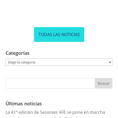
TODAS LAS NOTICIAS
Categorías
C
a
t
e
g
o
r
Últimas noticias
í
La 41ª edición de Sesiones AFE se pone en marcha
a