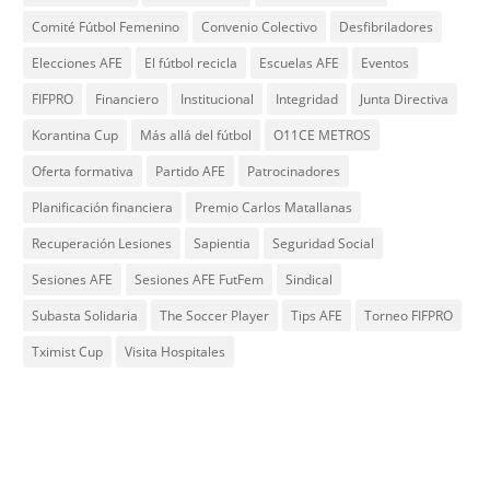
Comité Fútbol Femenino
Convenio Colectivo
Desfibriladores
Elecciones AFE
El fútbol recicla
Escuelas AFE
Eventos
FIFPRO
Financiero
Institucional
Integridad
Junta Directiva
Korantina Cup
Más allá del fútbol
O11CE METROS
Oferta formativa
Partido AFE
Patrocinadores
Planificación financiera
Premio Carlos Matallanas
Recuperación Lesiones
Sapientia
Seguridad Social
Sesiones AFE
Sesiones AFE FutFem
Sindical
Subasta Solidaria
The Soccer Player
Tips AFE
Torneo FIFPRO
Tximist Cup
Visita Hospitales