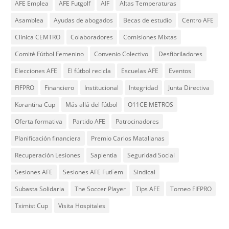
AFE Emplea
AFE Futgolf
AIF
Altas Temperaturas
Asamblea
Ayudas de abogados
Becas de estudio
Centro AFE
Clínica CEMTRO
Colaboradores
Comisiones Mixtas
Comité Fútbol Femenino
Convenio Colectivo
Desfibriladores
Elecciones AFE
El fútbol recicla
Escuelas AFE
Eventos
FIFPRO
Financiero
Institucional
Integridad
Junta Directiva
Korantina Cup
Más allá del fútbol
O11CE METROS
Oferta formativa
Partido AFE
Patrocinadores
Planificación financiera
Premio Carlos Matallanas
Recuperación Lesiones
Sapientia
Seguridad Social
Sesiones AFE
Sesiones AFE FutFem
Sindical
Subasta Solidaria
The Soccer Player
Tips AFE
Torneo FIFPRO
Tximist Cup
Visita Hospitales