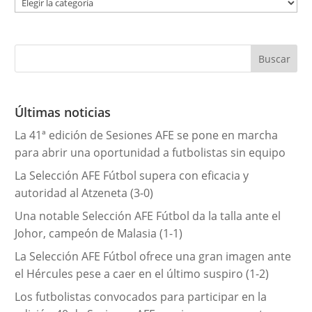
C
a
t
e
g
o
r
Últimas noticias
í
La 41ª edición de Sesiones AFE se pone en marcha
a
para abrir una oportunidad a futbolistas sin equipo
s
La Selección AFE Fútbol supera con eficacia y
autoridad al Atzeneta (3-0)
Una notable Selección AFE Fútbol da la talla ante el
Johor, campeón de Malasia (1-1)
La Selección AFE Fútbol ofrece una gran imagen ante
el Hércules pese a caer en el último suspiro (1-2)
Los futbolistas convocados para participar en la