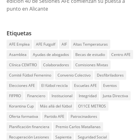
edición 40 de Sesiones AFE comienzan su puesta a
punto en Alicante
Etiquetas
AFE Emplea
AFE Futgolf
AIF
Altas Temperaturas
Asamblea
Ayudas de abogados
Becas de estudio
Centro AFE
Clínica CEMTRO
Colaboradores
Comisiones Mixtas
Comité Fútbol Femenino
Convenio Colectivo
Desfibriladores
Elecciones AFE
El fútbol recicla
Escuelas AFE
Eventos
FIFPRO
Financiero
Institucional
Integridad
Junta Directiva
Korantina Cup
Más allá del fútbol
O11CE METROS
Oferta formativa
Partido AFE
Patrocinadores
Planificación financiera
Premio Carlos Matallanas
Recuperación Lesiones
Sapientia
Seguridad Social