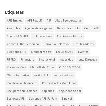
Etiquetas
AFE Emplea
AFE Futgolf
AIF
Altas Temperaturas
Asamblea
Ayudas de abogados
Becas de estudio
Centro AFE
Clínica CEMTRO
Colaboradores
Comisiones Mixtas
Comité Fútbol Femenino
Convenio Colectivo
Desfibriladores
Elecciones AFE
El fútbol recicla
Escuelas AFE
Eventos
FIFPRO
Financiero
Institucional
Integridad
Junta Directiva
Korantina Cup
Más allá del fútbol
O11CE METROS
Oferta formativa
Partido AFE
Patrocinadores
Planificación financiera
Premio Carlos Matallanas
Recuperación Lesiones
Sapientia
Seguridad Social
Sesiones AFE
Sesiones AFE FutFem
Sindical