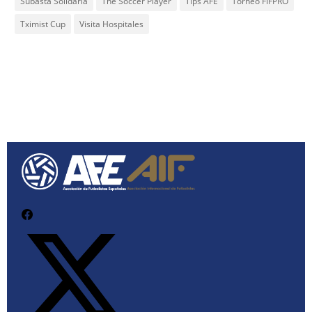
Subasta Solidaria
The Soccer Player
Tips AFE
Torneo FIFPRO
Tximist Cup
Visita Hospitales