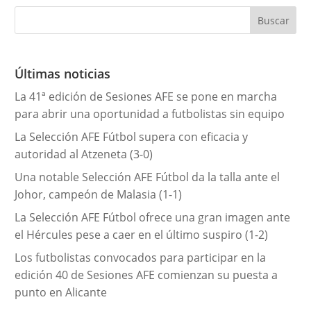
e
g
o
r
Últimas noticias
í
La 41ª edición de Sesiones AFE se pone en marcha
a
para abrir una oportunidad a futbolistas sin equipo
s
La Selección AFE Fútbol supera con eficacia y
autoridad al Atzeneta (3-0)
Una notable Selección AFE Fútbol da la talla ante el
Johor, campeón de Malasia (1-1)
La Selección AFE Fútbol ofrece una gran imagen ante
el Hércules pese a caer en el último suspiro (1-2)
Los futbolistas convocados para participar en la
edición 40 de Sesiones AFE comienzan su puesta a
punto en Alicante