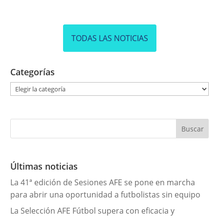
TODAS LAS NOTICIAS
Categorías
C
a
t
e
g
o
r
Últimas noticias
í
La 41ª edición de Sesiones AFE se pone en marcha
a
para abrir una oportunidad a futbolistas sin equipo
s
La Selección AFE Fútbol supera con eficacia y