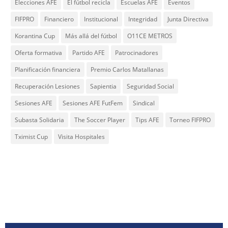
Elecciones AFE
El fútbol recicla
Escuelas AFE
Eventos
FIFPRO
Financiero
Institucional
Integridad
Junta Directiva
Korantina Cup
Más allá del fútbol
O11CE METROS
Oferta formativa
Partido AFE
Patrocinadores
Planificación financiera
Premio Carlos Matallanas
Recuperación Lesiones
Sapientia
Seguridad Social
Sesiones AFE
Sesiones AFE FutFem
Sindical
Subasta Solidaria
The Soccer Player
Tips AFE
Torneo FIFPRO
Tximist Cup
Visita Hospitales