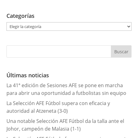
Categorías
C
a
t
e
g
o
r
Últimas noticias
í
La 41ª edición de Sesiones AFE se pone en marcha
a
para abrir una oportunidad a futbolistas sin equipo
s
La Selección AFE Fútbol supera con eficacia y
autoridad al Atzeneta (3-0)
Una notable Selección AFE Fútbol da la talla ante el
Johor, campeón de Malasia (1-1)