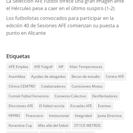
La Selección AFE Fútbol ofrece una gran imagen ante
el Hércules pese a caer en el último suspiro (1-2)
Los futbolistas convocados para participar en la
edición 40 de Sesiones AFE comienzan su puesta a
punto en Alicante
Etiquetas
AFE Emplea
AFE Futgolf
AIF
Altas Temperaturas
Asamblea
Ayudas de abogados
Becas de estudio
Centro AFE
Clínica CEMTRO
Colaboradores
Comisiones Mixtas
Comité Fútbol Femenino
Convenio Colectivo
Desfibriladores
Elecciones AFE
El fútbol recicla
Escuelas AFE
Eventos
FIFPRO
Financiero
Institucional
Integridad
Junta Directiva
Korantina Cup
Más allá del fútbol
O11CE METROS