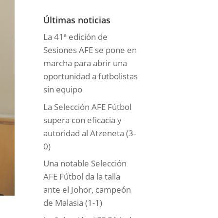
o
r
Últimas noticias
í
La 41ª edición de
a
Sesiones AFE se pone en
s
marcha para abrir una
oportunidad a futbolistas
sin equipo
La Selección AFE Fútbol
supera con eficacia y
autoridad al Atzeneta (3-
0)
Una notable Selección
AFE Fútbol da la talla
ante el Johor, campeón
de Malasia (1-1)