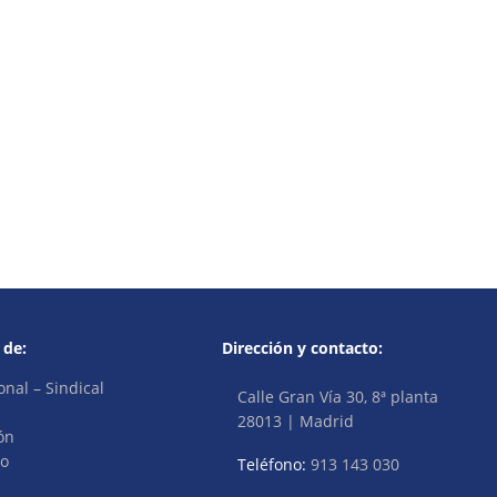
 de:
Dirección y contacto:
onal – Sindical
Calle Gran Vía 30, 8ª planta
28013 | Madrid
ón
vo
Teléfono:
913 143 030