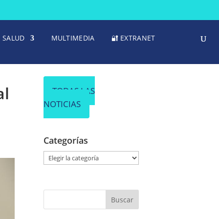
SALUD
MULTIMEDIA
🔐 EXTRANET
al
TODAS LAS
NOTICIAS
Categorías
C
a
t
e
g