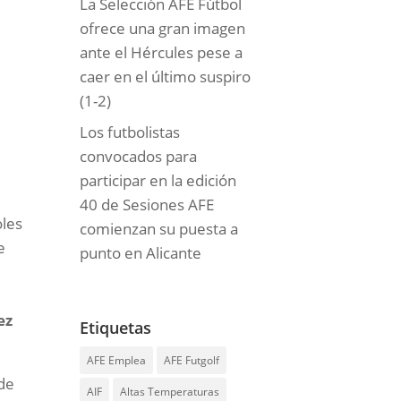
La Selección AFE Fútbol
ofrece una gran imagen
ante el Hércules pese a
caer en el último suspiro
(1-2)
Los futbolistas
convocados para
participar en la edición
40 de Sesiones AFE
oles
comienzan su puesta a
e
punto en Alicante
ez
Etiquetas
AFE Emplea
AFE Futgolf
 de
AIF
Altas Temperaturas