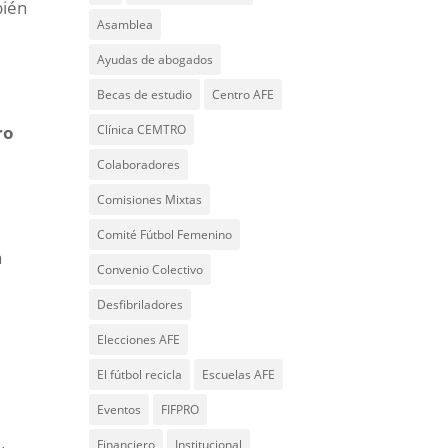
bién
Asamblea
Ayudas de abogados
Becas de estudio
Centro AFE
Clínica CEMTRO
ro
Colaboradores
Comisiones Mixtas
Comité Fútbol Femenino
a
Convenio Colectivo
Desfibriladores
Elecciones AFE
El fútbol recicla
Escuelas AFE
Eventos
FIFPRO
E
Financiero
Institucional