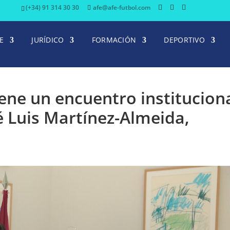
(+34) 91 314 30 30
afe@afe-futbol.com
E
JURÍDICO
FORMACIÓN
DEPORTIVO
ne un encuentro institucion
é Luis Martínez-Almeida,