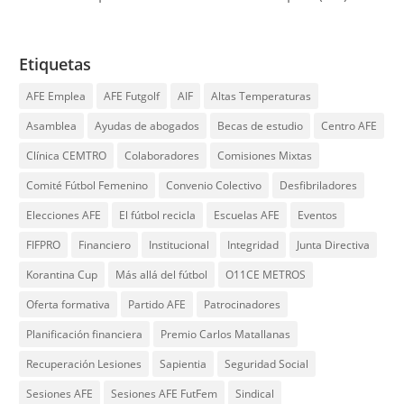
Etiquetas
AFE Emplea
AFE Futgolf
AIF
Altas Temperaturas
Asamblea
Ayudas de abogados
Becas de estudio
Centro AFE
Clínica CEMTRO
Colaboradores
Comisiones Mixtas
Comité Fútbol Femenino
Convenio Colectivo
Desfibriladores
Elecciones AFE
El fútbol recicla
Escuelas AFE
Eventos
FIFPRO
Financiero
Institucional
Integridad
Junta Directiva
Korantina Cup
Más allá del fútbol
O11CE METROS
Oferta formativa
Partido AFE
Patrocinadores
Planificación financiera
Premio Carlos Matallanas
Recuperación Lesiones
Sapientia
Seguridad Social
Sesiones AFE
Sesiones AFE FutFem
Sindical