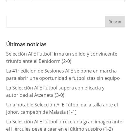
a
t
e
g
o
r
Últimas noticias
í
Selección AFE Fútbol firma un sólido y convincente
a
triunfo ante el Benidorm (2-0)
s
La 41ª edición de Sesiones AFE se pone en marcha
para abrir una oportunidad a futbolistas sin equipo
La Selección AFE Fútbol supera con eficacia y
autoridad al Atzeneta (3-0)
Una notable Selección AFE Fútbol da la talla ante el
Johor, campeón de Malasia (1-1)
La Selección AFE Fútbol ofrece una gran imagen ante
el Hércules pese a caer en el último suspiro (1-2)