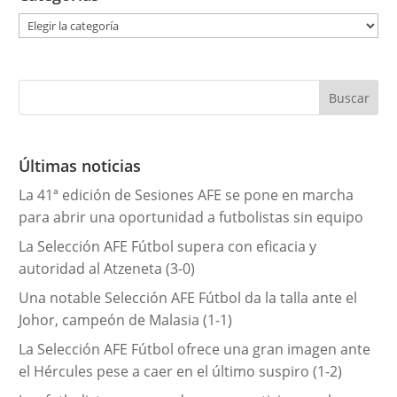
C
a
t
e
g
o
r
Últimas noticias
í
La 41ª edición de Sesiones AFE se pone en marcha
a
para abrir una oportunidad a futbolistas sin equipo
s
La Selección AFE Fútbol supera con eficacia y
autoridad al Atzeneta (3-0)
Una notable Selección AFE Fútbol da la talla ante el
Johor, campeón de Malasia (1-1)
La Selección AFE Fútbol ofrece una gran imagen ante
el Hércules pese a caer en el último suspiro (1-2)