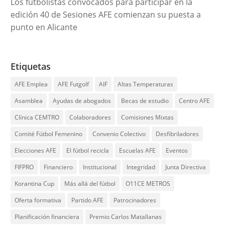
Los futbolistas convocados para participar en la
edición 40 de Sesiones AFE comienzan su puesta a
punto en Alicante
Etiquetas
AFE Emplea
AFE Futgolf
AIF
Altas Temperaturas
Asamblea
Ayudas de abogados
Becas de estudio
Centro AFE
Clínica CEMTRO
Colaboradores
Comisiones Mixtas
Comité Fútbol Femenino
Convenio Colectivo
Desfibriladores
Elecciones AFE
El fútbol recicla
Escuelas AFE
Eventos
FIFPRO
Financiero
Institucional
Integridad
Junta Directiva
Korantina Cup
Más allá del fútbol
O11CE METROS
Oferta formativa
Partido AFE
Patrocinadores
Planificación financiera
Premio Carlos Matallanas