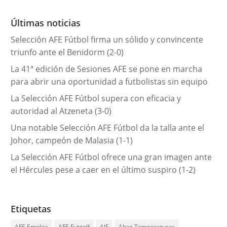
o
r
Últimas noticias
í
Selección AFE Fútbol firma un sólido y convincente
a
triunfo ante el Benidorm (2-0)
s
La 41ª edición de Sesiones AFE se pone en marcha
para abrir una oportunidad a futbolistas sin equipo
La Selección AFE Fútbol supera con eficacia y
autoridad al Atzeneta (3-0)
Una notable Selección AFE Fútbol da la talla ante el
Johor, campeón de Malasia (1-1)
La Selección AFE Fútbol ofrece una gran imagen ante
el Hércules pese a caer en el último suspiro (1-2)
Etiquetas
AFE Emplea
AFE Futgolf
AIF
Altas Temperaturas