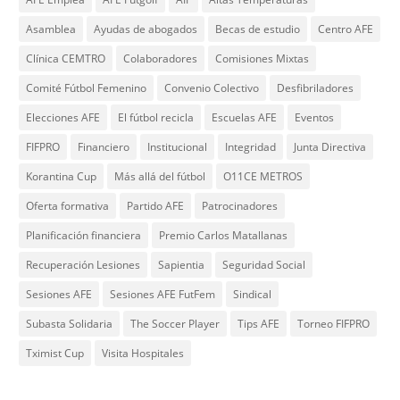
Asamblea
Ayudas de abogados
Becas de estudio
Centro AFE
Clínica CEMTRO
Colaboradores
Comisiones Mixtas
Comité Fútbol Femenino
Convenio Colectivo
Desfibriladores
Elecciones AFE
El fútbol recicla
Escuelas AFE
Eventos
FIFPRO
Financiero
Institucional
Integridad
Junta Directiva
Korantina Cup
Más allá del fútbol
O11CE METROS
Oferta formativa
Partido AFE
Patrocinadores
Planificación financiera
Premio Carlos Matallanas
Recuperación Lesiones
Sapientia
Seguridad Social
Sesiones AFE
Sesiones AFE FutFem
Sindical
Subasta Solidaria
The Soccer Player
Tips AFE
Torneo FIFPRO
Tximist Cup
Visita Hospitales