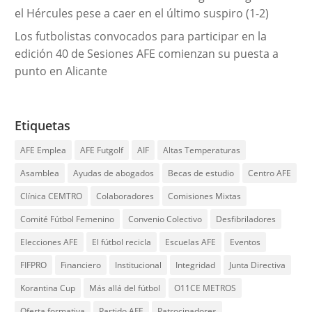
el Hércules pese a caer en el último suspiro (1-2)
Los futbolistas convocados para participar en la
edición 40 de Sesiones AFE comienzan su puesta a
punto en Alicante
Etiquetas
AFE Emplea
AFE Futgolf
AIF
Altas Temperaturas
Asamblea
Ayudas de abogados
Becas de estudio
Centro AFE
Clínica CEMTRO
Colaboradores
Comisiones Mixtas
Comité Fútbol Femenino
Convenio Colectivo
Desfibriladores
Elecciones AFE
El fútbol recicla
Escuelas AFE
Eventos
FIFPRO
Financiero
Institucional
Integridad
Junta Directiva
Korantina Cup
Más allá del fútbol
O11CE METROS
Oferta formativa
Partido AFE
Patrocinadores