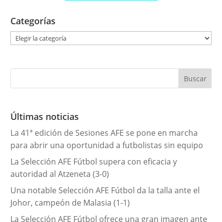
Categorías
C
a
t
e
g
o
r
Últimas noticias
í
La 41ª edición de Sesiones AFE se pone en marcha
a
para abrir una oportunidad a futbolistas sin equipo
s
La Selección AFE Fútbol supera con eficacia y
autoridad al Atzeneta (3-0)
Una notable Selección AFE Fútbol da la talla ante el
Johor, campeón de Malasia (1-1)
La Selección AFE Fútbol ofrece una gran imagen ante