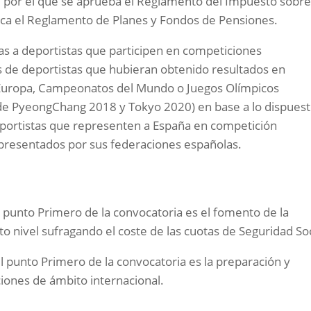
 por el que se aprueba el Reglamento del Impuesto sobre
fica el Reglamento de Planes y Fondos de Pensiones.
das a deportistas que participen en competiciones
os de deportistas que hubieran obtenido resultados en
Europa, Campeonatos del Mundo o Juegos Olímpicos
 de PyeongChang 2018 y Tokyo 2020) en base a lo dispues
deportistas que representen a España en competición
 presentados por sus federaciones españolas.
el punto Primero de la convocatoria es el fomento de la
lto nivel sufragando el coste de las cuotas de Seguridad Soc
el punto Primero de la convocatoria es la preparación y
ciones de ámbito internacional.