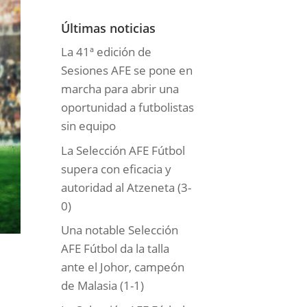
o
r
Últimas noticias
í
La 41ª edición de
a
Sesiones AFE se pone en
s
marcha para abrir una
oportunidad a futbolistas
sin equipo
La Selección AFE Fútbol
supera con eficacia y
autoridad al Atzeneta (3-
0)
Una notable Selección
AFE Fútbol da la talla
ante el Johor, campeón
de Malasia (1-1)