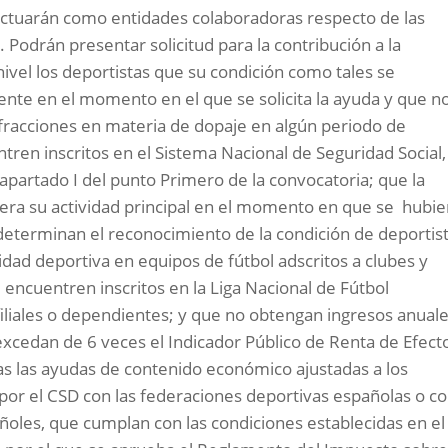
actuarán como entidades colaboradoras respecto de las
Podrán presentar solicitud para la contribución a la
 nivel los deportistas que su condición como tales se
ente en el momento en el que se solicita la ayuda y que n
fracciones en materia de dopaje en algún periodo de
tren inscritos en el Sistema Nacional de Seguridad Social,
apartado I del punto Primero de la convocatoria; que la
uyera su actividad principal en el momento en que se hubi
determinan el reconocimiento de la condición de deportis
vidad deportiva en equipos de fútbol adscritos a clubes y
ncuentren inscritos en la Liga Nacional de Fútbol
 filiales o dependientes; y que no obtengan ingresos anual
excedan de 6 veces el Indicador Público de Renta de Efect
das las ayudas de contenido económico ajustadas a los
or el CSD con las federaciones deportivas españolas o c
ñoles, que cumplan con las condiciones establecidas en el