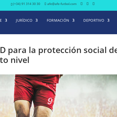
(+34) 91 314 30 30
afe@afe-futbol.com
E
JURÍDICO
FORMACIÓN
DEPORTIVO
D para la protección social d
to nivel