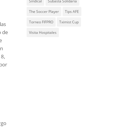
Sindical
Subasta Solidaria
The Soccer Player
Tips AFE
Torneo FIFPRO
Tximist Cup
das
o de
Visita Hospitales
e
ón
18,
 por
rgo