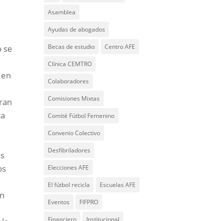
Asamblea
Ayudas de abogados
Becas de estudio
Centro AFE
o se
Clínica CEMTRO
 en
Colaboradores
Comisiones Mixtas
eran
ta
Comité Fútbol Femenino
Convenio Colectivo
Desfibriladores
es
os
Elecciones AFE
El fútbol recicla
Escuelas AFE
on
Eventos
FIFPRO
Financiero
Institucional