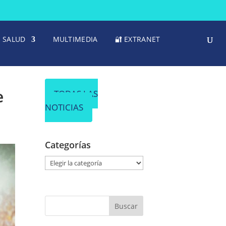
SALUD
MULTIMEDIA
🔐 EXTRANET
e
TODAS LAS
NOTICIAS
Categorías
C
a
t
e
g