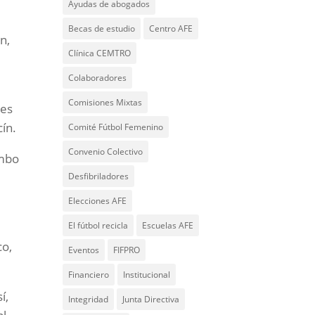
Ayudas de abogados
Becas de estudio
Centro AFE
n,
Clínica CEMTRO
Colaboradores
Comisiones Mixtas
tes
cín.
Comité Fútbol Femenino
Convenio Colectivo
umbo
Desfibriladores
Elecciones AFE
El fútbol recicla
Escuelas AFE
co,
Eventos
FIFPRO
Financiero
Institucional
í,
Integridad
Junta Directiva