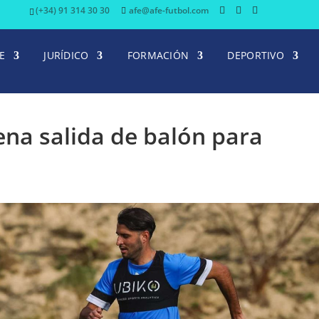
(+34) 91 314 30 30
afe@afe-futbol.com
E
JURÍDICO
FORMACIÓN
DEPORTIVO
ena salida de balón para