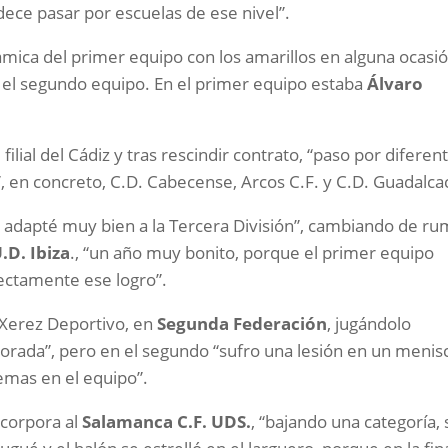
dece pasar por escuelas de ese nivel”.
mica del primer equipo con los amarillos en alguna ocasió
n el segundo equipo. En el primer equipo estaba
Álvaro
lial del Cádiz y tras rescindir contrato, “paso por diferen
, en concreto, C.D. Cabecense, Arcos C.F. y C.D. Guadalca
e adapté muy bien a la Tercera División”, cambiando de r
.D. Ibiza
., “un año muy bonito, porque el primer equipo
rectamente ese logro”.
l Xerez Deportivo, en
Segunda Federación
, jugándolo
rada”, pero en el segundo “sufro una lesión en un menis
mas en el equipo”.
ncorpora al
Salamanca C.F. UDS.
, “bajando una categoría, s