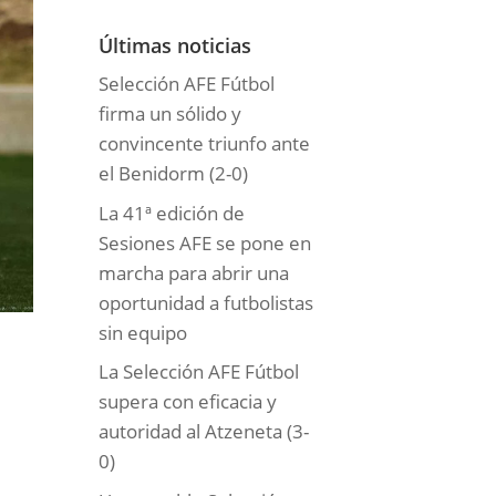
o
r
Últimas noticias
í
Selección AFE Fútbol
a
firma un sólido y
s
convincente triunfo ante
el Benidorm (2-0)
La 41ª edición de
Sesiones AFE se pone en
marcha para abrir una
oportunidad a futbolistas
sin equipo
La Selección AFE Fútbol
supera con eficacia y
autoridad al Atzeneta (3-
0)