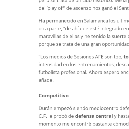
pero se trata de un club histórico. Me la 
del ‘play off’ de ascenso nos ganó el San
Ha permanecido en Salamanca los último
otra parte, “de ahí que esté integrado e
maravillas de ellas y he tenido la suert
porque se trata de una gran oportunidad
“Los medios de Sesiones AFE son top,
to
intensidad en los entrenamientos, desc
futbolista profesional. Ahora espero e
añade.
Competitivo
Durán empezó siendo mediocentro defen
C.F. le probó de
defensa central
y hast
momento me encontré bastante cómod