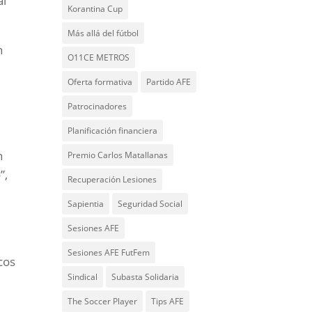
al
Korantina Cup
Más allá del fútbol
n
O11CE METROS
Oferta formativa
Partido AFE
Patrocinadores
Planificación financiera
n
Premio Carlos Matallanas
”,
Recuperación Lesiones
Sapientia
Seguridad Social
Sesiones AFE
Sesiones AFE FutFem
cos
Sindical
Subasta Solidaria
The Soccer Player
Tips AFE