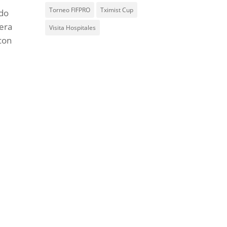
Torneo FIFPRO
Tximist Cup
ado
 era
Visita Hospitales
con