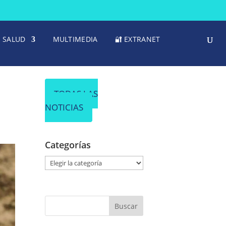
SALUD
MULTIMEDIA
🔐 EXTRANET
TODAS LAS
NOTICIAS
Categorías
C
a
t
e
g