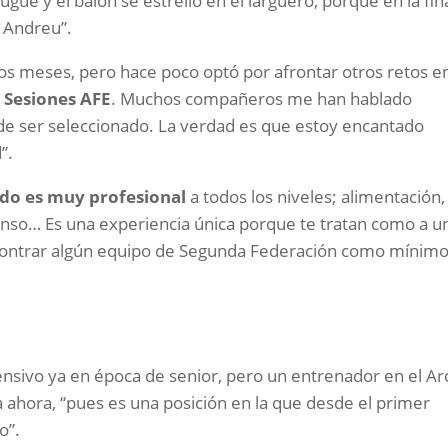
jugué y el balón se estrelló en el larguero, porque en la fin
t Andreu”.
s meses, pero hace poco optó por afrontar otros retos e
n
Sesiones AFE
. Muchos compañeros me han hablado
e de ser seleccionado. La verdad es que estoy encantado
”.
do es muy profesional
a todos los niveles; alimentación,
anso… Es una experiencia única porque te tratan como a u
ncontrar algún equipo de Segunda Federación como mínimo
sivo ya en época de senior, pero un entrenador en el Ar
a ahora, “pues es una posición en la que desde el primer
o”.