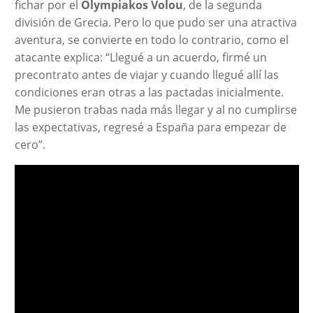
fichar por el
Olympiakos Volou
, de la segunda
división de Grecia. Pero lo que pudo ser una atractiva
aventura, se convierte en todo lo contrario, como el
atacante explica: “Llegué a un acuerdo, firmé un
precontrato antes de viajar y cuando llegué allí las
condiciones eran otras a las pactadas inicialmente.
Me pusieron trabas nada más llegar y al no cumplirse
las expectativas, regresé a España para empezar de
cero”.