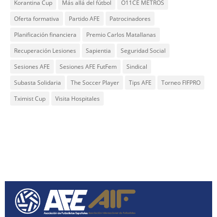
Korantina Cup
Más allá del fútbol
O11CE METROS
Oferta formativa
Partido AFE
Patrocinadores
Planificación financiera
Premio Carlos Matallanas
Recuperación Lesiones
Sapientia
Seguridad Social
Sesiones AFE
Sesiones AFE FutFem
Sindical
Subasta Solidaria
The Soccer Player
Tips AFE
Torneo FIFPRO
Tximist Cup
Visita Hospitales