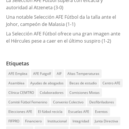
La Selección AFE Fútbol supera con eficacia y
autoridad al Atzeneta (3-0)
Una notable Selección AFE Fútbol da la talla ante el
Johor, campeón de Malasia (1-1)
La Selección AFE Fútbol ofrece una gran imagen ante
el Hércules pese a caer en el último suspiro (1-2)
Etiquetas
AFE Emplea
AFE Futgolf
AIF
Altas Temperaturas
Asamblea
Ayudas de abogados
Becas de estudio
Centro AFE
Clínica CEMTRO
Colaboradores
Comisiones Mixtas
Comité Fútbol Femenino
Convenio Colectivo
Desfibriladores
Elecciones AFE
El fútbol recicla
Escuelas AFE
Eventos
FIFPRO
Financiero
Institucional
Integridad
Junta Directiva