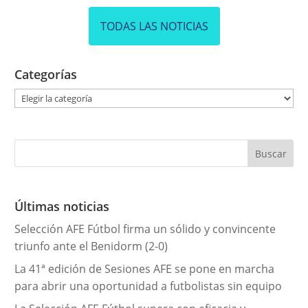
TODAS LAS NOTICIAS
Categorías
C
a
t
e
g
o
r
Últimas noticias
í
Selección AFE Fútbol firma un sólido y convincente
a
triunfo ante el Benidorm (2-0)
s
La 41ª edición de Sesiones AFE se pone en marcha
para abrir una oportunidad a futbolistas sin equipo