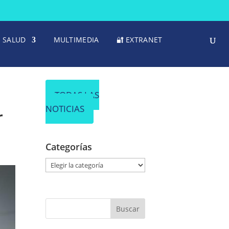
SALUD
MULTIMEDIA
🔐 EXTRANET
TODAS LAS
NOTICIAS
r
Categorías
C
a
t
e
g