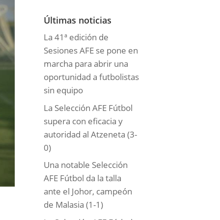
o
r
Últimas noticias
í
La 41ª edición de
a
Sesiones AFE se pone en
s
marcha para abrir una
oportunidad a futbolistas
sin equipo
La Selección AFE Fútbol
supera con eficacia y
autoridad al Atzeneta (3-
0)
Una notable Selección
AFE Fútbol da la talla
ante el Johor, campeón
de Malasia (1-1)