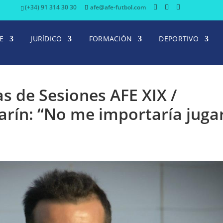
(+34) 91 314 30 30
afe@afe-futbol.com
E
JURÍDICO
FORMACIÓN
DEPORTIVO
as de Sesiones AFE XIX /
rín: “No me importaría juga