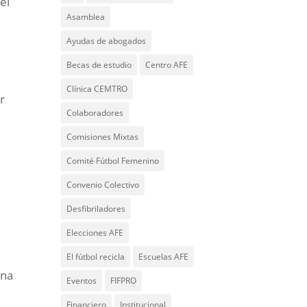
el
Asamblea
Ayudas de abogados
Becas de estudio
Centro AFE
Clínica CEMTRO
r
Colaboradores
Comisiones Mixtas
Comité Fútbol Femenino
Convenio Colectivo
Desfibriladores
Elecciones AFE
El fútbol recicla
Escuelas AFE
una
Eventos
FIFPRO
Financiero
Institucional