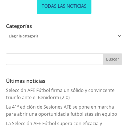
TODAS LAS NOTICIAS
Categorías
C
a
t
e
g
o
r
Últimas noticias
í
Selección AFE Fútbol firma un sólido y convincente
a
triunfo ante el Benidorm (2-0)
s
La 41ª edición de Sesiones AFE se pone en marcha
para abrir una oportunidad a futbolistas sin equipo
La Selección AFE Fútbol supera con eficacia y