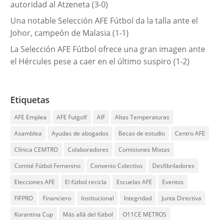
autoridad al Atzeneta (3-0)
Una notable Selección AFE Fútbol da la talla ante el
Johor, campeón de Malasia (1-1)
La Selección AFE Fútbol ofrece una gran imagen ante
el Hércules pese a caer en el último suspiro (1-2)
Etiquetas
AFE Emplea
AFE Futgolf
AIF
Altas Temperaturas
Asamblea
Ayudas de abogados
Becas de estudio
Centro AFE
Clínica CEMTRO
Colaboradores
Comisiones Mixtas
Comité Fútbol Femenino
Convenio Colectivo
Desfibriladores
Elecciones AFE
El fútbol recicla
Escuelas AFE
Eventos
FIFPRO
Financiero
Institucional
Integridad
Junta Directiva
Korantina Cup
Más allá del fútbol
O11CE METROS