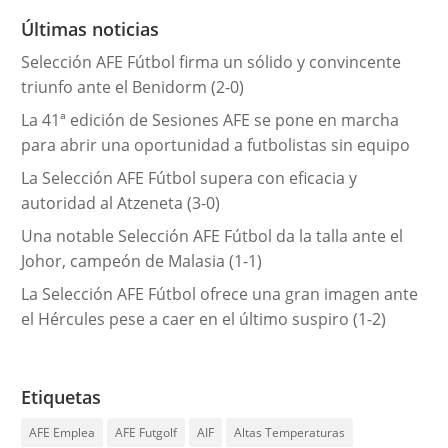
r
Últimas noticias
í
Selección AFE Fútbol firma un sólido y convincente
a
triunfo ante el Benidorm (2-0)
s
La 41ª edición de Sesiones AFE se pone en marcha
para abrir una oportunidad a futbolistas sin equipo
La Selección AFE Fútbol supera con eficacia y
autoridad al Atzeneta (3-0)
Una notable Selección AFE Fútbol da la talla ante el
Johor, campeón de Malasia (1-1)
La Selección AFE Fútbol ofrece una gran imagen ante
el Hércules pese a caer en el último suspiro (1-2)
Etiquetas
AFE Emplea
AFE Futgolf
AIF
Altas Temperaturas