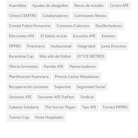
Asamblea
Ayudas de abogados
Becas de estudio
Centro AFE
Clínica CEMTRO
Colaboradores
Comisiones Mixtas
Comité Fútbol Femenino
Convenio Colectivo
Desfibriladores
Elecciones AFE
El fútbol recicla
Escuelas AFE
Eventos
FIFPRO
Financiero
Institucional
Integridad
Junta Directiva
Korantina Cup
Más allá del fútbol
O11CE METROS
Oferta formativa
Partido AFE
Patrocinadores
Planificación financiera
Premio Carlos Matallanas
Recuperación Lesiones
Sapientia
Seguridad Social
Sesiones AFE
Sesiones AFE FutFem
Sindical
Subasta Solidaria
The Soccer Player
Tips AFE
Torneo FIFPRO
Tximist Cup
Visita Hospitales