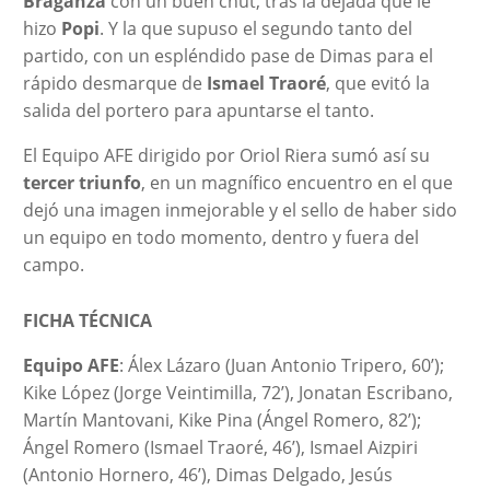
Braganza
con un buen chut, tras la dejada que le
hizo
Popi
. Y la que supuso el segundo tanto del
partido, con un espléndido pase de Dimas para el
rápido desmarque de
Ismael Traoré
, que evitó la
salida del portero para apuntarse el tanto.
El Equipo AFE dirigido por Oriol Riera sumó así su
tercer triunfo
, en un magnífico encuentro en el que
dejó una imagen inmejorable y el sello de haber sido
un equipo en todo momento, dentro y fuera del
campo.
FICHA TÉCNICA
Equipo AFE
: Álex Lázaro (Juan Antonio Tripero, 60’);
Kike López (Jorge Veintimilla, 72’), Jonatan Escribano,
Martín Mantovani, Kike Pina (Ángel Romero, 82’);
Ángel Romero (Ismael Traoré, 46’), Ismael Aizpiri
(Antonio Hornero, 46’), Dimas Delgado, Jesús