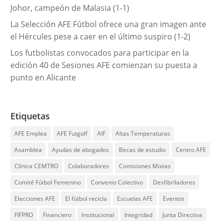
Johor, campeón de Malasia (1-1)
La Selección AFE Fútbol ofrece una gran imagen ante
el Hércules pese a caer en el último suspiro (1-2)
Los futbolistas convocados para participar en la
edición 40 de Sesiones AFE comienzan su puesta a
punto en Alicante
Etiquetas
AFE Emplea
AFE Futgolf
AIF
Altas Temperaturas
Asamblea
Ayudas de abogados
Becas de estudio
Centro AFE
Clínica CEMTRO
Colaboradores
Comisiones Mixtas
Comité Fútbol Femenino
Convenio Colectivo
Desfibriladores
Elecciones AFE
El fútbol recicla
Escuelas AFE
Eventos
FIFPRO
Financiero
Institucional
Integridad
Junta Directiva