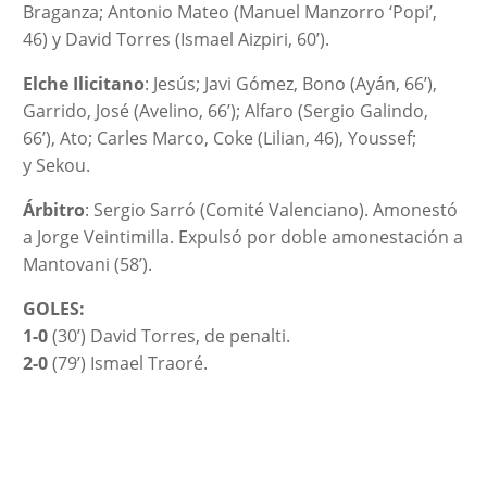
Braganza; Antonio Mateo (Manuel Manzorro ‘Popi’,
46) y David Torres (Ismael Aizpiri, 60’).
Elche Ilicitano
: Jesús; Javi Gómez, Bono (Ayán, 66’),
Garrido, José (Avelino, 66’); Alfaro (Sergio Galindo,
66’), Ato; Carles Marco, Coke (Lilian, 46), Youssef;
y Sekou.
Árbitro
: Sergio Sarró (Comité Valenciano). Amonestó
a Jorge Veintimilla. Expulsó por doble amonestación a
Mantovani (58’).
GOLES:
1-0
(30’) David Torres, de penalti.
2-0
(79’) Ismael Traoré.