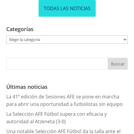
TODAS LAS NOTICIAS
Categorías
C
a
t
e
g
o
r
Últimas noticias
í
La 41ª edición de Sesiones AFE se pone en marcha
a
para abrir una oportunidad a futbolistas sin equipo
s
La Selección AFE Fútbol supera con eficacia y
autoridad al Atzeneta (3-0)
Una notable Selección AFE Fútbol da la talla ante el