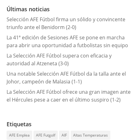
r
Últimas noticias
í
Selección AFE Fútbol firma un sólido y convincente
a
triunfo ante el Benidorm (2-0)
s
La 41ª edición de Sesiones AFE se pone en marcha
para abrir una oportunidad a futbolistas sin equipo
La Selección AFE Fútbol supera con eficacia y
autoridad al Atzeneta (3-0)
Una notable Selección AFE Fútbol da la talla ante el
Johor, campeón de Malasia (1-1)
La Selección AFE Fútbol ofrece una gran imagen ante
el Hércules pese a caer en el último suspiro (1-2)
Etiquetas
AFE Emplea
AFE Futgolf
AIF
Altas Temperaturas