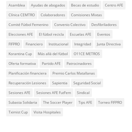
Asamblea
Ayudas de abogados
Becas de estudio
Centro AFE
Clínica CEMTRO
Colaboradores
Comisiones Mixtas
Comité Fútbol Femenino
Convenio Colectivo
Desfibriladores
Elecciones AFE
El fútbol recicla
Escuelas AFE
Eventos
FIFPRO
Financiero
Institucional
Integridad
Junta Directiva
Korantina Cup
Más allá del fútbol
O11CE METROS
Oferta formativa
Partido AFE
Patrocinadores
Planificación financiera
Premio Carlos Matallanas
Recuperación Lesiones
Sapientia
Seguridad Social
Sesiones AFE
Sesiones AFE FutFem
Sindical
Subasta Solidaria
The Soccer Player
Tips AFE
Torneo FIFPRO
Tximist Cup
Visita Hospitales