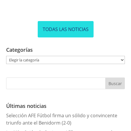
TODAS LAS NOTICIAS
Categorías
C
a
t
e
g
o
r
Últimas noticias
í
Selección AFE Fútbol firma un sólido y convincente
a
triunfo ante el Benidorm (2-0)
s