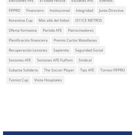
Elecciones AFE
El fútbol recicla
Escuelas AFE
Eventos
FIFPRO
Financiero
Institucional
Integridad
Junta Directiva
Korantina Cup
Más allá del fútbol
O11CE METROS
Oferta formativa
Partido AFE
Patrocinadores
Planificación financiera
Premio Carlos Matallanas
Recuperación Lesiones
Sapientia
Seguridad Social
Sesiones AFE
Sesiones AFE FutFem
Sindical
Subasta Solidaria
The Soccer Player
Tips AFE
Torneo FIFPRO
Tximist Cup
Visita Hospitales