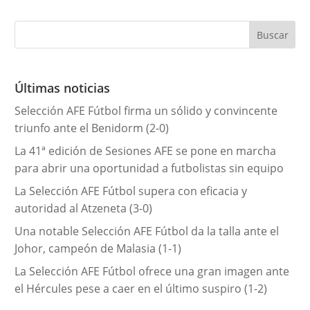
t
e
g
o
r
Últimas noticias
í
Selección AFE Fútbol firma un sólido y convincente
a
triunfo ante el Benidorm (2-0)
s
La 41ª edición de Sesiones AFE se pone en marcha
para abrir una oportunidad a futbolistas sin equipo
La Selección AFE Fútbol supera con eficacia y
autoridad al Atzeneta (3-0)
Una notable Selección AFE Fútbol da la talla ante el
Johor, campeón de Malasia (1-1)
La Selección AFE Fútbol ofrece una gran imagen ante
el Hércules pese a caer en el último suspiro (1-2)