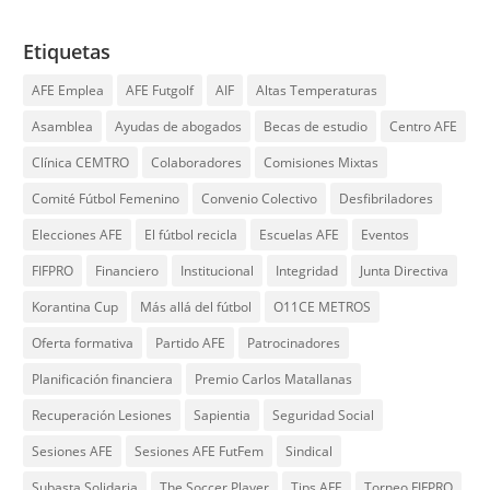
Etiquetas
AFE Emplea
AFE Futgolf
AIF
Altas Temperaturas
Asamblea
Ayudas de abogados
Becas de estudio
Centro AFE
Clínica CEMTRO
Colaboradores
Comisiones Mixtas
Comité Fútbol Femenino
Convenio Colectivo
Desfibriladores
Elecciones AFE
El fútbol recicla
Escuelas AFE
Eventos
FIFPRO
Financiero
Institucional
Integridad
Junta Directiva
Korantina Cup
Más allá del fútbol
O11CE METROS
Oferta formativa
Partido AFE
Patrocinadores
Planificación financiera
Premio Carlos Matallanas
Recuperación Lesiones
Sapientia
Seguridad Social
Sesiones AFE
Sesiones AFE FutFem
Sindical
Subasta Solidaria
The Soccer Player
Tips AFE
Torneo FIFPRO