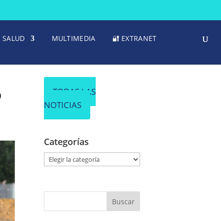
SALUD
MULTIMEDIA
🔐 EXTRANET
o
TODAS LAS
NOTICIAS
Categorías
C
a
t
e
g