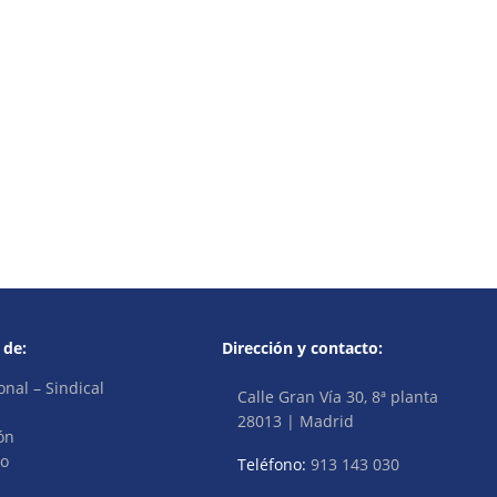
 de:
Dirección y contacto:
onal – Sindical
Calle Gran Vía 30, 8ª planta
28013 | Madrid
ón
vo
Teléfono:
913 143 030