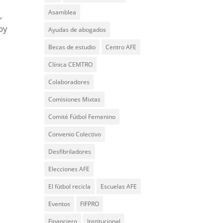
Asamblea
,
loy
Ayudas de abogados
Becas de estudio
Centro AFE
Clínica CEMTRO
Colaboradores
Comisiones Mixtas
Comité Fútbol Femenino
Convenio Colectivo
Desfibriladores
Elecciones AFE
El fútbol recicla
Escuelas AFE
Eventos
FIFPRO
Financiero
Institucional