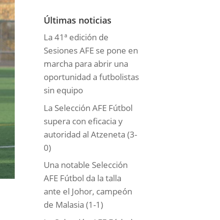
o
r
Últimas noticias
í
La 41ª edición de
a
Sesiones AFE se pone en
s
marcha para abrir una
oportunidad a futbolistas
sin equipo
La Selección AFE Fútbol
supera con eficacia y
autoridad al Atzeneta (3-
0)
Una notable Selección
AFE Fútbol da la talla
ante el Johor, campeón
de Malasia (1-1)