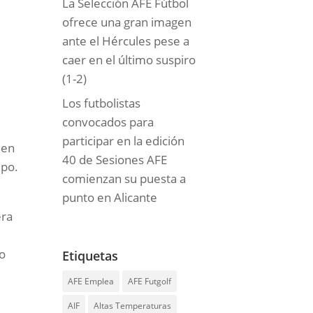
La Selección AFE Fútbol
ofrece una gran imagen
ante el Hércules pese a
caer en el último suspiro
(1-2)
Los futbolistas
convocados para
participar en la edición
 en
40 de Sesiones AFE
ipo.
comienzan su puesta a
punto en Alicante
s
era
mo
Etiquetas
AFE Emplea
AFE Futgolf
AIF
Altas Temperaturas