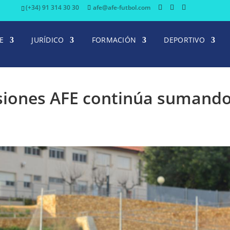
(+34) 91 314 30 30
afe@afe-futbol.com
E
JURÍDICO
FORMACIÓN
DEPORTIVO
esiones AFE continúa sumand