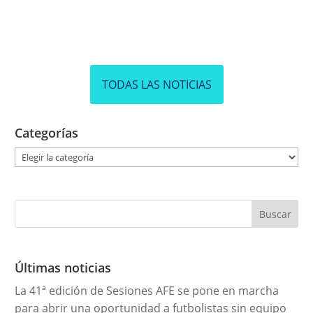
TODAS LAS NOTICIAS
Categorías
C
a
t
e
g
o
r
Últimas noticias
í
La 41ª edición de Sesiones AFE se pone en marcha
a
para abrir una oportunidad a futbolistas sin equipo
s