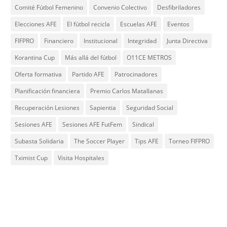
Comité Fútbol Femenino
Convenio Colectivo
Desfibriladores
Elecciones AFE
El fútbol recicla
Escuelas AFE
Eventos
FIFPRO
Financiero
Institucional
Integridad
Junta Directiva
Korantina Cup
Más allá del fútbol
O11CE METROS
Oferta formativa
Partido AFE
Patrocinadores
Planificación financiera
Premio Carlos Matallanas
Recuperación Lesiones
Sapientia
Seguridad Social
Sesiones AFE
Sesiones AFE FutFem
Sindical
Subasta Solidaria
The Soccer Player
Tips AFE
Torneo FIFPRO
Tximist Cup
Visita Hospitales