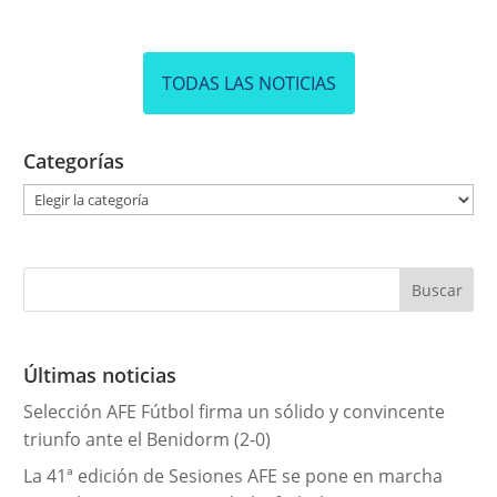
TODAS LAS NOTICIAS
Categorías
C
a
t
e
g
o
r
Últimas noticias
í
Selección AFE Fútbol firma un sólido y convincente
a
triunfo ante el Benidorm (2-0)
s
La 41ª edición de Sesiones AFE se pone en marcha