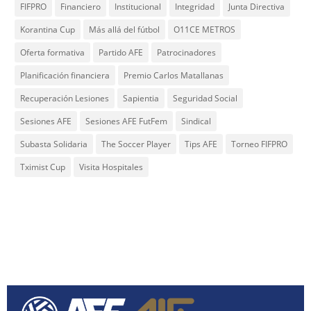
FIFPRO
Financiero
Institucional
Integridad
Junta Directiva
Korantina Cup
Más allá del fútbol
O11CE METROS
Oferta formativa
Partido AFE
Patrocinadores
Planificación financiera
Premio Carlos Matallanas
Recuperación Lesiones
Sapientia
Seguridad Social
Sesiones AFE
Sesiones AFE FutFem
Sindical
Subasta Solidaria
The Soccer Player
Tips AFE
Torneo FIFPRO
Tximist Cup
Visita Hospitales