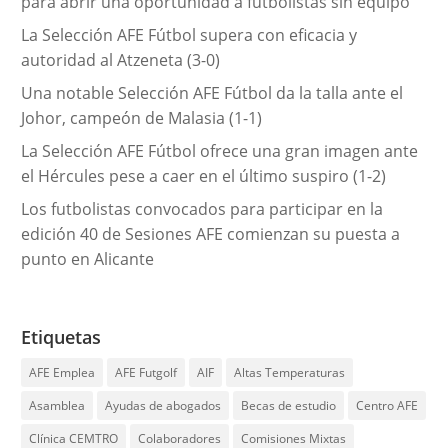
para abrir una oportunidad a futbolistas sin equipo
s
La Selección AFE Fútbol supera con eficacia y
autoridad al Atzeneta (3-0)
Una notable Selección AFE Fútbol da la talla ante el
Johor, campeón de Malasia (1-1)
La Selección AFE Fútbol ofrece una gran imagen ante
el Hércules pese a caer en el último suspiro (1-2)
Los futbolistas convocados para participar en la
edición 40 de Sesiones AFE comienzan su puesta a
punto en Alicante
Etiquetas
AFE Emplea
AFE Futgolf
AIF
Altas Temperaturas
Asamblea
Ayudas de abogados
Becas de estudio
Centro AFE
Clínica CEMTRO
Colaboradores
Comisiones Mixtas