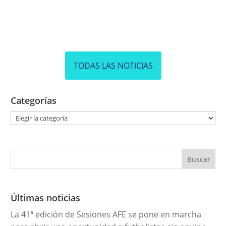
TODAS LAS NOTICIAS
Categorías
C
a
t
e
g
o
r
Últimas noticias
í
La 41ª edición de Sesiones AFE se pone en marcha
a