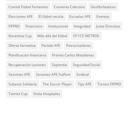
Comité Fútbol Femenino
Convenio Colectivo
Desfibriladores
Elecciones AFE
El fútbol recicla
Escuelas AFE
Eventos
FIFPRO
Financiero
Institucional
Integridad
Junta Directiva
Korantina Cup
Más allá del fútbol
O11CE METROS
Oferta formativa
Partido AFE
Patrocinadores
Planificación financiera
Premio Carlos Matallanas
Recuperación Lesiones
Sapientia
Seguridad Social
Sesiones AFE
Sesiones AFE FutFem
Sindical
Subasta Solidaria
The Soccer Player
Tips AFE
Torneo FIFPRO
Tximist Cup
Visita Hospitales