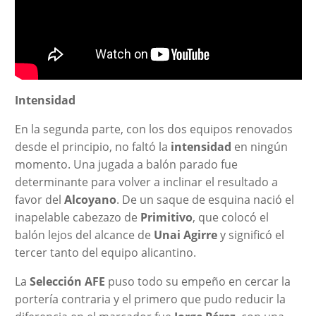
Intensidad
En la segunda parte, con los dos equipos renovados
desde el principio, no faltó la
intensidad
en ningún
momento. Una jugada a balón parado fue
determinante para volver a inclinar el resultado a
favor del
Alcoyano
. De un saque de esquina nació el
inapelable cabezazo de
Primitivo
, que colocó el
balón lejos del alcance de
Unai Agirre
y significó el
tercer tanto del equipo alicantino.
La
Selección AFE
puso todo su empeño en cercar la
portería contraria y el primero que pudo reducir la