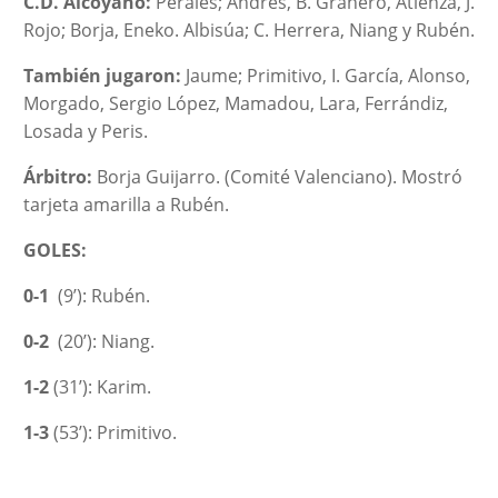
C.D. Alcoyano:
Perales; Andrés, B. Granero, Atienza, J.
Rojo; Borja, Eneko. Albisúa; C. Herrera, Niang y Rubén.
También jugaron:
Jaume; Primitivo, I. García, Alonso,
Morgado, Sergio López, Mamadou, Lara, Ferrándiz,
Losada y Peris.
Árbitro:
Borja Guijarro. (Comité Valenciano). Mostró
tarjeta amarilla a Rubén.
GOLES:
0-1
(9’): Rubén.
0-2
(20’): Niang.
1-2
(31’): Karim.
1-3
(53’): Primitivo.