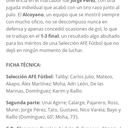
diferencia en el marcador fue
Jorge Pérez
, con una
jugada individual que acabó con un tiro raso junto al
palo. El
Alcoyano
, un equipo que se mostró siempre
con mucho oficio, no se descompuso nunca en
defensa y apenas concedió ocasiones de gol, lo que
se tradujo en el
1-3 final
, un resultado algo abultado
para los méritos de una Selección AFE Fútbol que no
dejó en ningún momento de luchar.
FICHA TÉCNICA:
Selección AFE Fútbol:
Taliby; Carlos Julio, Mateos,
Akapo, Álex Martínez; Moha, Adri León, De las
Marinas, Domínguez; Karim y Raíllo.
Segunda parte:
Unai Agirre; Calarge, Pajarero, Ross,
Munir; Jorge Pérez, Tato, Gustavo, Nico Varela; Bayo y
Raíllo (Domínguez, 60’; Moha, 73’).