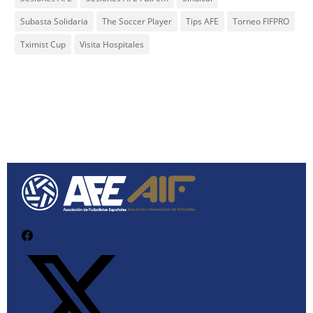
Subasta Solidaria
The Soccer Player
Tips AFE
Torneo FIFPRO
Tximist Cup
Visita Hospitales