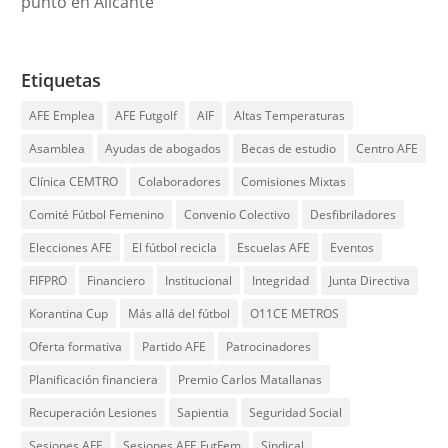
punto en Alicante
Etiquetas
AFE Emplea
AFE Futgolf
AIF
Altas Temperaturas
Asamblea
Ayudas de abogados
Becas de estudio
Centro AFE
Clínica CEMTRO
Colaboradores
Comisiones Mixtas
Comité Fútbol Femenino
Convenio Colectivo
Desfibriladores
Elecciones AFE
El fútbol recicla
Escuelas AFE
Eventos
FIFPRO
Financiero
Institucional
Integridad
Junta Directiva
Korantina Cup
Más allá del fútbol
O11CE METROS
Oferta formativa
Partido AFE
Patrocinadores
Planificación financiera
Premio Carlos Matallanas
Recuperación Lesiones
Sapientia
Seguridad Social
Sesiones AFE
Sesiones AFE FutFem
Sindical