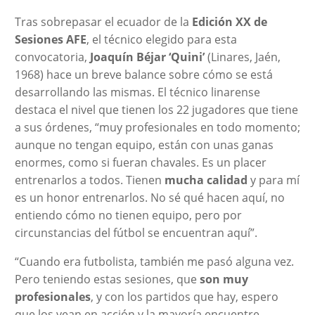
Tras sobrepasar el ecuador de la
Edición XX de
Sesiones AFE
, el técnico elegido para esta
convocatoria,
Joaquín Béjar ‘Quini’
(Linares, Jaén,
1968) hace un breve balance sobre cómo se está
desarrollando las mismas. El técnico linarense
destaca el nivel que tienen los 22 jugadores que tiene
a sus órdenes, “muy profesionales en todo momento;
aunque no tengan equipo, están con unas ganas
enormes, como si fueran chavales. Es un placer
entrenarlos a todos. Tienen
mucha calidad
y para mí
es un honor entrenarlos. No sé qué hacen aquí, no
entiendo cómo no tienen equipo, pero por
circunstancias del fútbol se encuentran aquí”.
“Cuando era futbolista, también me pasó alguna vez.
Pero teniendo estas sesiones, que
son muy
profesionales
, y con los partidos que hay, espero
que los vean en acción y la mayoría encuentre