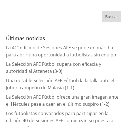
t
e
g
o
r
Últimas noticias
í
La 41ª edición de Sesiones AFE se pone en marcha
a
para abrir una oportunidad a futbolistas sin equipo
s
La Selección AFE Fútbol supera con eficacia y
autoridad al Atzeneta (3-0)
Una notable Selección AFE Fútbol da la talla ante el
Johor, campeón de Malasia (1-1)
La Selección AFE Fútbol ofrece una gran imagen ante
el Hércules pese a caer en el último suspiro (1-2)
Los futbolistas convocados para participar en la
edición 40 de Sesiones AFE comienzan su puesta a