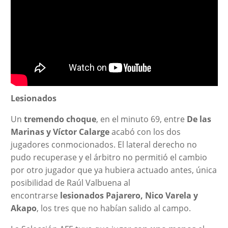
Lesionados
Un
tremendo choque
, en el minuto 69, entre
De las
Marinas y Víctor Calarge
acabó con los dos
jugadores conmocionados. El lateral derecho no
pudo recuperase y el árbitro no permitió el cambio
por otro jugador que ya hubiera actuado antes, única
posibilidad de Raúl Valbuena al
encontrarse
lesionados Pajarero, Nico Varela y
Akapo
, los tres que no habían salido al campo.