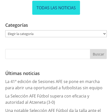
TODAS LAS NOTICIAS
Categorías
C
a
t
e
g
o
r
Últimas noticias
í
La 41ª edición de Sesiones AFE se pone en marcha
a
para abrir una oportunidad a futbolistas sin equipo
s
La Selección AFE Fútbol supera con eficacia y
autoridad al Atzeneta (3-0)
Una notable Selección AFE Fútbol da la talla ante el