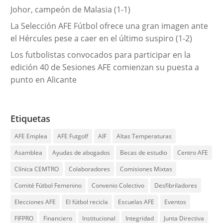
Johor, campeón de Malasia (1-1)
La Selección AFE Fútbol ofrece una gran imagen ante
el Hércules pese a caer en el último suspiro (1-2)
Los futbolistas convocados para participar en la
edición 40 de Sesiones AFE comienzan su puesta a
punto en Alicante
Etiquetas
AFE Emplea
AFE Futgolf
AIF
Altas Temperaturas
Asamblea
Ayudas de abogados
Becas de estudio
Centro AFE
Clínica CEMTRO
Colaboradores
Comisiones Mixtas
Comité Fútbol Femenino
Convenio Colectivo
Desfibriladores
Elecciones AFE
El fútbol recicla
Escuelas AFE
Eventos
FIFPRO
Financiero
Institucional
Integridad
Junta Directiva