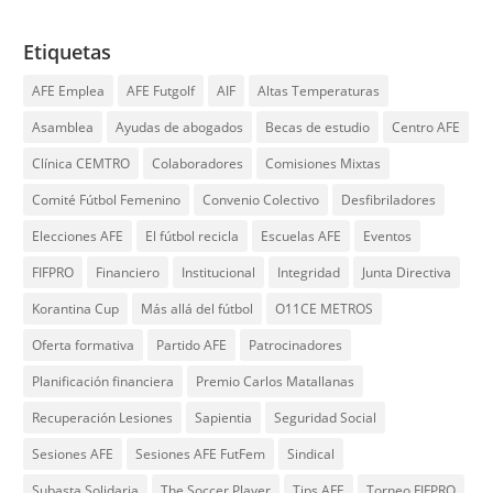
Etiquetas
AFE Emplea
AFE Futgolf
AIF
Altas Temperaturas
Asamblea
Ayudas de abogados
Becas de estudio
Centro AFE
Clínica CEMTRO
Colaboradores
Comisiones Mixtas
Comité Fútbol Femenino
Convenio Colectivo
Desfibriladores
Elecciones AFE
El fútbol recicla
Escuelas AFE
Eventos
FIFPRO
Financiero
Institucional
Integridad
Junta Directiva
Korantina Cup
Más allá del fútbol
O11CE METROS
Oferta formativa
Partido AFE
Patrocinadores
Planificación financiera
Premio Carlos Matallanas
Recuperación Lesiones
Sapientia
Seguridad Social
Sesiones AFE
Sesiones AFE FutFem
Sindical
Subasta Solidaria
The Soccer Player
Tips AFE
Torneo FIFPRO