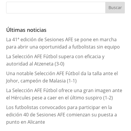
e
g
o
r
Últimas noticias
í
La 41ª edición de Sesiones AFE se pone en marcha
a
para abrir una oportunidad a futbolistas sin equipo
s
La Selección AFE Fútbol supera con eficacia y
autoridad al Atzeneta (3-0)
Una notable Selección AFE Fútbol da la talla ante el
Johor, campeón de Malasia (1-1)
La Selección AFE Fútbol ofrece una gran imagen ante
el Hércules pese a caer en el último suspiro (1-2)
Los futbolistas convocados para participar en la
edición 40 de Sesiones AFE comienzan su puesta a
punto en Alicante