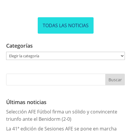
TODAS LAS NOTICIAS
Categorías
C
a
t
e
g
o
r
Últimas noticias
í
Selección AFE Fútbol firma un sólido y convincente
a
triunfo ante el Benidorm (2-0)
s
La 41ª edición de Sesiones AFE se pone en marcha