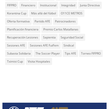
FIFPRO
Financiero
Institucional
Integridad
Junta Directiva
Korantina Cup
Más allá del fútbol
O11CE METROS
Oferta formativa
Partido AFE
Patrocinadores
Planificación financiera
Premio Carlos Matallanas
Recuperación Lesiones
Sapientia
Seguridad Social
Sesiones AFE
Sesiones AFE FutFem
Sindical
Subasta Solidaria
The Soccer Player
Tips AFE
Torneo FIFPRO
Tximist Cup
Visita Hospitales