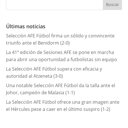
e
g
o
r
Últimas noticias
í
Selección AFE Fútbol firma un sólido y convincente
a
triunfo ante el Benidorm (2-0)
s
La 41ª edición de Sesiones AFE se pone en marcha
para abrir una oportunidad a futbolistas sin equipo
La Selección AFE Fútbol supera con eficacia y
autoridad al Atzeneta (3-0)
Una notable Selección AFE Fútbol da la talla ante el
Johor, campeón de Malasia (1-1)
La Selección AFE Fútbol ofrece una gran imagen ante
el Hércules pese a caer en el último suspiro (1-2)