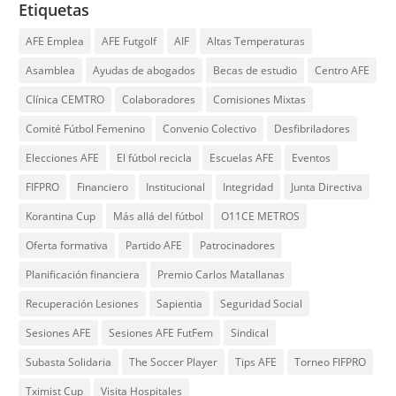
Etiquetas
AFE Emplea
AFE Futgolf
AIF
Altas Temperaturas
Asamblea
Ayudas de abogados
Becas de estudio
Centro AFE
Clínica CEMTRO
Colaboradores
Comisiones Mixtas
Comité Fútbol Femenino
Convenio Colectivo
Desfibriladores
Elecciones AFE
El fútbol recicla
Escuelas AFE
Eventos
FIFPRO
Financiero
Institucional
Integridad
Junta Directiva
Korantina Cup
Más allá del fútbol
O11CE METROS
Oferta formativa
Partido AFE
Patrocinadores
Planificación financiera
Premio Carlos Matallanas
Recuperación Lesiones
Sapientia
Seguridad Social
Sesiones AFE
Sesiones AFE FutFem
Sindical
Subasta Solidaria
The Soccer Player
Tips AFE
Torneo FIFPRO
Tximist Cup
Visita Hospitales