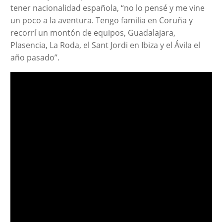
tener nacionalidad española, “no lo pensé y me vine
un poco a la aventura. Tengo familia en Coruña y
recorrí un montón de equipos, Guadalajara,
Plasencia, La Roda, el Sant Jordi en Ibiza y el Ávila el
año pasado”.