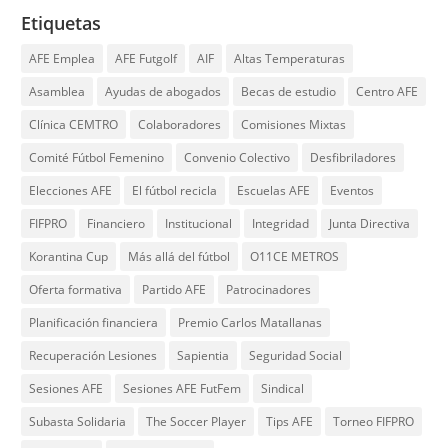
Etiquetas
AFE Emplea
AFE Futgolf
AIF
Altas Temperaturas
Asamblea
Ayudas de abogados
Becas de estudio
Centro AFE
Clínica CEMTRO
Colaboradores
Comisiones Mixtas
Comité Fútbol Femenino
Convenio Colectivo
Desfibriladores
Elecciones AFE
El fútbol recicla
Escuelas AFE
Eventos
FIFPRO
Financiero
Institucional
Integridad
Junta Directiva
Korantina Cup
Más allá del fútbol
O11CE METROS
Oferta formativa
Partido AFE
Patrocinadores
Planificación financiera
Premio Carlos Matallanas
Recuperación Lesiones
Sapientia
Seguridad Social
Sesiones AFE
Sesiones AFE FutFem
Sindical
Subasta Solidaria
The Soccer Player
Tips AFE
Torneo FIFPRO