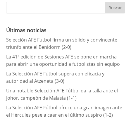
e
g
o
r
Últimas noticias
í
Selección AFE Fútbol firma un sólido y convincente
a
triunfo ante el Benidorm (2-0)
s
La 41ª edición de Sesiones AFE se pone en marcha
para abrir una oportunidad a futbolistas sin equipo
La Selección AFE Fútbol supera con eficacia y
autoridad al Atzeneta (3-0)
Una notable Selección AFE Fútbol da la talla ante el
Johor, campeón de Malasia (1-1)
La Selección AFE Fútbol ofrece una gran imagen ante
el Hércules pese a caer en el último suspiro (1-2)