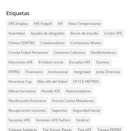
Etiquetas
AFE Emplea
AFE Futgolf
AIF
Altas Temperaturas
Asamblea
Ayudas de abogados
Becas de estudio
Centro AFE
Clínica CEMTRO
Colaboradores
Comisiones Mixtas
Comité Fútbol Femenino
Convenio Colectivo
Desfibriladores
Elecciones AFE
El fútbol recicla
Escuelas AFE
Eventos
FIFPRO
Financiero
Institucional
Integridad
Junta Directiva
Korantina Cup
Más allá del fútbol
O11CE METROS
Oferta formativa
Partido AFE
Patrocinadores
Planificación financiera
Premio Carlos Matallanas
Recuperación Lesiones
Sapientia
Seguridad Social
Sesiones AFE
Sesiones AFE FutFem
Sindical
Subasta Solidaria
The Soccer Player
Tips AFE
Torneo FIFPRO