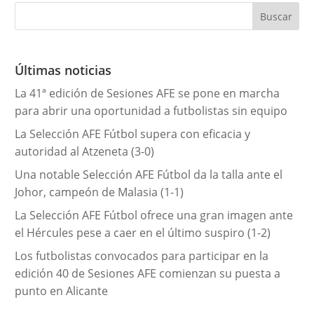
e
g
o
r
Últimas noticias
í
La 41ª edición de Sesiones AFE se pone en marcha
a
para abrir una oportunidad a futbolistas sin equipo
s
La Selección AFE Fútbol supera con eficacia y
autoridad al Atzeneta (3-0)
Una notable Selección AFE Fútbol da la talla ante el
Johor, campeón de Malasia (1-1)
La Selección AFE Fútbol ofrece una gran imagen ante
el Hércules pese a caer en el último suspiro (1-2)
Los futbolistas convocados para participar en la
edición 40 de Sesiones AFE comienzan su puesta a
punto en Alicante