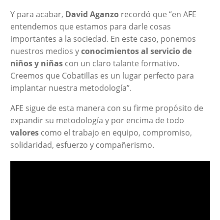
Y para acabar,
David Aganzo
recordó que “en AFE
entendemos que estamos para darle cosas
importantes a la sociedad. En este caso, ponemos
nuestros medios y
conocimientos al servicio de
niños y niñas
con un claro talante formativo.
Creemos que Cobatillas es un lugar perfecto para
implantar nuestra metodología”.
AFE sigue de esta manera con su firme propósito de
expandir su metodología y por encima de todo
valores
como el trabajo en equipo, compromiso,
solidaridad, esfuerzo y compañerismo.