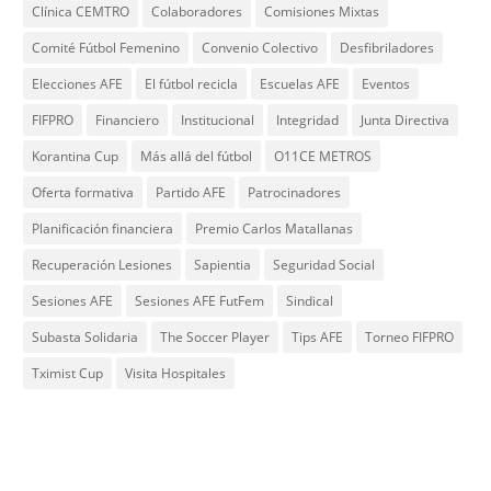
Clínica CEMTRO
Colaboradores
Comisiones Mixtas
Comité Fútbol Femenino
Convenio Colectivo
Desfibriladores
Elecciones AFE
El fútbol recicla
Escuelas AFE
Eventos
FIFPRO
Financiero
Institucional
Integridad
Junta Directiva
Korantina Cup
Más allá del fútbol
O11CE METROS
Oferta formativa
Partido AFE
Patrocinadores
Planificación financiera
Premio Carlos Matallanas
Recuperación Lesiones
Sapientia
Seguridad Social
Sesiones AFE
Sesiones AFE FutFem
Sindical
Subasta Solidaria
The Soccer Player
Tips AFE
Torneo FIFPRO
Tximist Cup
Visita Hospitales