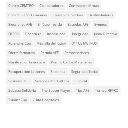
Clínica CEMTRO
Colaboradores
Comisiones Mixtas
Comité Fútbol Femenino
Convenio Colectivo
Desfibriladores
Elecciones AFE
El fútbol recicla
Escuelas AFE
Eventos
FIFPRO
Financiero
Institucional
Integridad
Junta Directiva
Korantina Cup
Más allá del fútbol
O11CE METROS
Oferta formativa
Partido AFE
Patrocinadores
Planificación financiera
Premio Carlos Matallanas
Recuperación Lesiones
Sapientia
Seguridad Social
Sesiones AFE
Sesiones AFE FutFem
Sindical
Subasta Solidaria
The Soccer Player
Tips AFE
Torneo FIFPRO
Tximist Cup
Visita Hospitales