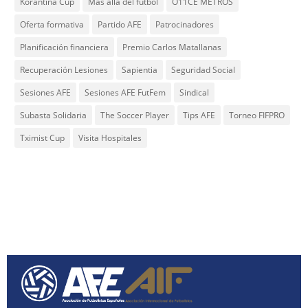
Korantina Cup
Más allá del fútbol
O11CE METROS
Oferta formativa
Partido AFE
Patrocinadores
Planificación financiera
Premio Carlos Matallanas
Recuperación Lesiones
Sapientia
Seguridad Social
Sesiones AFE
Sesiones AFE FutFem
Sindical
Subasta Solidaria
The Soccer Player
Tips AFE
Torneo FIFPRO
Tximist Cup
Visita Hospitales