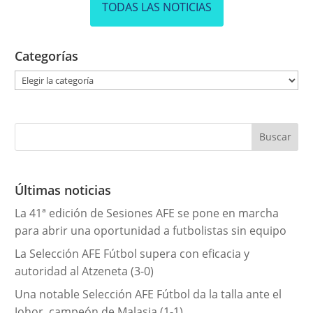
TODAS LAS NOTICIAS
Categorías
C
a
t
e
g
o
r
Últimas noticias
í
La 41ª edición de Sesiones AFE se pone en marcha
a
para abrir una oportunidad a futbolistas sin equipo
s
La Selección AFE Fútbol supera con eficacia y
autoridad al Atzeneta (3-0)
Una notable Selección AFE Fútbol da la talla ante el
Johor, campeón de Malasia (1-1)