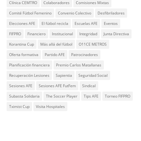
Clínica CEMTRO
Colaboradores
Comisiones Mixtas
Comité Fútbol Femenino
Convenio Colectivo
Desfibriladores
Elecciones AFE
El fútbol recicla
Escuelas AFE
Eventos
FIFPRO
Financiero
Institucional
Integridad
Junta Directiva
Korantina Cup
Más allá del fútbol
O11CE METROS
Oferta formativa
Partido AFE
Patrocinadores
Planificación financiera
Premio Carlos Matallanas
Recuperación Lesiones
Sapientia
Seguridad Social
Sesiones AFE
Sesiones AFE FutFem
Sindical
Subasta Solidaria
The Soccer Player
Tips AFE
Torneo FIFPRO
Tximist Cup
Visita Hospitales